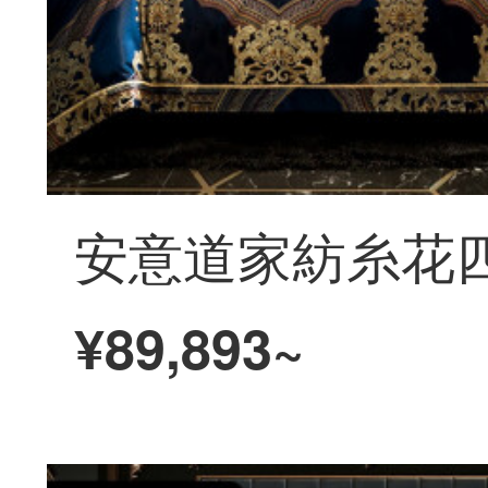
¥89,893~