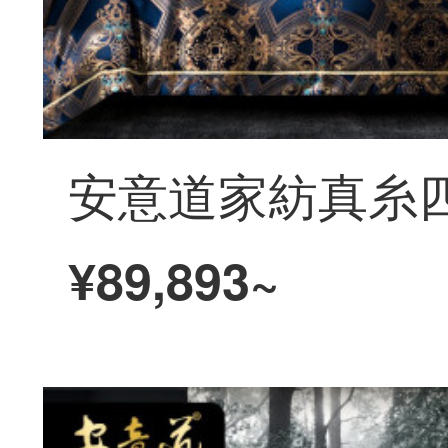
¥89,893~