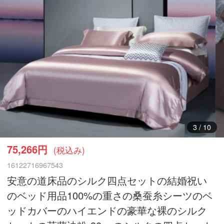
3
/
10
75,266円
(税込み)
16122716967543
安意の道床品のシルク四点セットの結婚祝い
のベッド用品100%の重さの桑蚕糸シーツのベ
ッドカバーのハイエンドの豪華な裸のシルク