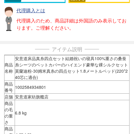
代理購入とは
代理購入のため、商品詳細は外国語のみ表示してお
ります。ご理解ください。
アイテム説明
安意道床品真糸四点セット結婚祝いの寝具100%重さの桑蚕
商品
糸シーツのベットカバーのハイエンド豪華な裸シルクセット
名称
莫蘭迪粉-30姆米真糸の四点セット1.8メートルベッド(220*2
40芯に適合)
商品
1002584934801
番号
店舗
安意道家紡旗艦店
商品
の毛
6.8 kg
の重
さ
商品