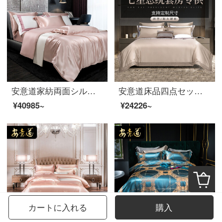
安意道家紡両面シルクベッド用品四点セット100%桑蚕糸ハイエンド軽奢クラシック純色ベッド用品カスタマイズシーツシーツ布団カバー海棠粉-22姆米六点セット1.8 mシーツモデル(220*240芯に適合)
安意道床品四点セットの綿純綿ベッド用品の高級輸入150本のエジプトの綿の中国五星ホテル風シーツ布団カバーの小夜曲-玉色の150本のシーツの四点セットの2.0 Mベッド(220*240芯)
¥40985~
¥24226~
カートに入れる
購入