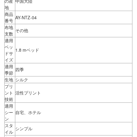
の産
中国大陸
地
商品
AY-NTZ-04
番号
布地
その他
支数
適用
ベッ
1.8 mベッド
ドサ
イズ
適用
四季
季節
生地
シルク
プリ
ント
活性プリント
技術
適用
シー
自宅、ホテル
ン
スタ
シンプル
イル