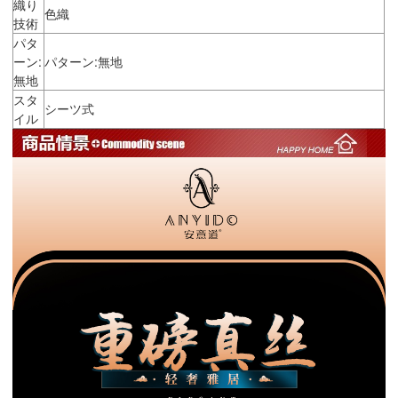
織り
色織
技術
パタ
ーン:
パターン:無地
無地
スタ
シーツ式
イル