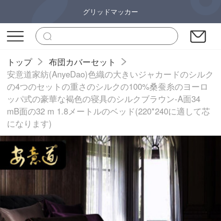
グリッドマッカー
トップ
布団カバーセット
安意道家紡(AnyeDao)色織の大きいジャカードのシルク
の4つのセットの重さのシルクの100%桑蚕糸のヨーロ
ッパ式の豪華な褐色の寝具のシルクブラウン-A面34
mB面の32 m 1.8メートルのベッド(220*240に適して芯
になります)