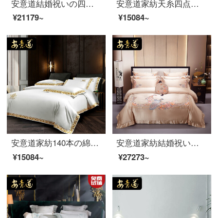
安意道結婚祝いの四点セットの綿のジャカードの寝具欧式結婚祝いセットの純綿のシーツ布団にはベッドの旗の刺繍が多くセットされています。盛世の美顔です。赤い十点セットは1.8 M/2.0 Mです。
安意道家紡天糸四点セット高級豪華100本の両面の蘭精天糸の軽奢な布団カバーシーツの寝具、夏高級ベッド用品の蘇紫-四点セットのオーダーメイドタイプ(248*248芯に適合)
¥21179~
¥15084~
安意道家紡140本の綿の4つのセットの綿の純綿の寝具現代シンプルな風の古典的な純色のシーツの布団カバーの4つのセットのウィルホワイト-4つのカバーのシーツのタイプは2.0 Mベッドです。
安意道家紡結婚祝いの四点セットの綿純綿寝具140本の綿重工刺繍シーツカバー中国風結婚セット喜結連理金-六点セットの2.0メートルベッド(220*240芯に適合)
¥15084~
¥27273~