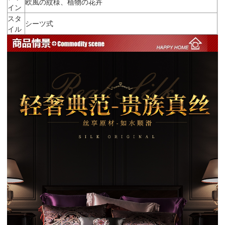
欧風の紋様、植物の花卉
イン
スタ
シーツ式
イル