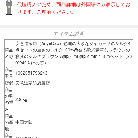
代理購入のため、商品詳細は外国語のみ表示してお
ります。ご理解ください。
アイテム説明
安意道家紡（AnyeDao）色織の大きなジャカードのシルク4
商品
点セットの重さのシルク100%桑蚕糸欧式豪華なブラウンの
名称
寝具のシルクブラウン-A面34 mB面32 mm 1.8 mベッド（22
0*240向けの芯）
商品
1002051793243
番号
店舗
安意道家紡旗艦店
商品
の毛
2.9 kg
の重
さ
商品
の産
中国大陸
地
商品