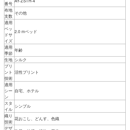
AY-ZSTH-4
番号
布地
その他
支数
適用
ベッ
2.0 mベッド
ドサ
イズ
適用
年齢
季節
生地
シルク
プリ
ント
活性プリント
技術
適用
シー
自宅、ホテル
ン
スタ
シンプル
イル
織り
花おこし、どんす、色織
技術
デザ