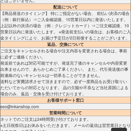
とはございません。
配送について
【商品発送のタイミング】 特にご指定がない場合、 前払い決済の場合
（例：銀行振込）⇒ご入金確認後、10営業日以内に発送いたします。
上記以外の決済の場合 （例：クレジットカード）⇒ご注文確認後、10
営業日以内に発送いたします。 ※発送前支払いの場合は、お客様のご入
金タイミングにより、お届け予定日が2日前後することがございます。
返品、交換について
ご注文をキャンセルされる場合や注文内容を変更される場合は、事前
に必ずご連絡ください。
発送前であれば対応可能ですが、発送完了後のキャンセルや内容変更
出来ませんので、あらかじめご了承ください。 また、代引発送後の事
前連絡のないキャンセルは一切承ることができません。
送料など実費請求させて頂きますので、必ず一度商品をお受け取りい
ただいてからの対応となります。 品の欠陥や不良など当社原因による
場合のみ、返品・交換を受け付けております。
お客様サポート窓口
seo@inkanshop.com
営業時間について
ネットでのご注文は24時間受け付けております。
※土日祝祭日はお休みをいただきます。 メールの返信は翌営業日となり