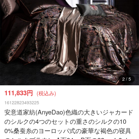
3
/
5
111,833円
(税込み)
16122823493225
安意道家紡(AnyeDao)色織の大きいジャカード
のシルクの4つのセットの重さのシルクの10
0%桑蚕糸のヨーロッパ式の豪華な褐色の寝具