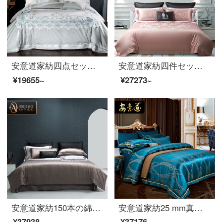
安意道家紡四点セットの綿純綿寝具140本の輸入エジプトの綿欧風シーツ布団カバーイタリアレース刺繍セット夢娜銀灰色1.8メートル/2.0メートルベッド七点セット
安意道家紡四件セットの綿純綿寝具140本の綿の裸寝具布団カバー欧風ハイエンドベッドカバーセットのローマ字夜曲-粉-四件セットの2.0メートルベッド(220*240芯に適合)
¥19655~
¥27273~
安意道家紡150本の綿の4つのセットの綿の純綿の寝具は現代では簡単で豪華な風のシーツに色織されたジャカードの寝具セットのトット-4つのセットの1.5メートルのベッド（200×230の芯に適しています）
安意道家紡25 mm真糸の4点セットのベッド用品は豪華で高級な別荘の真糸の長い綿毛のシーツ布団の布団セットのベッド用品の見本板の間にソフトで盛夏の光年-25 mmの4点セットの1.5メートルのベッド(200*230の芯に適しています)
¥37938~
¥37176~