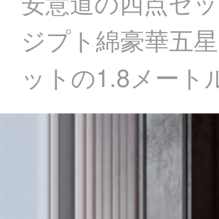
安意道の四点セッ
ジプト綿豪華五星
ットの1.8メートル