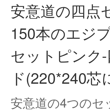
安意道の四点
150本のエジ
セットピンク-
ド(220*240
安意道の4つのセ