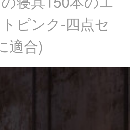
の寝具150本のエ
トピンク-四点セ
に適合)