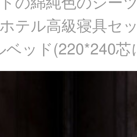
トの綿純色のシーツ
ホテル高級寝具セッ
ベッド(220*240芯