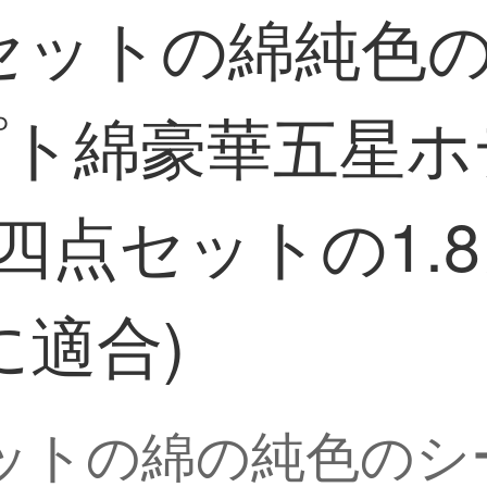
セットの綿純色
プト綿豪華五星
四点セットの1.
芯に適合)
ットの綿の純色のシー