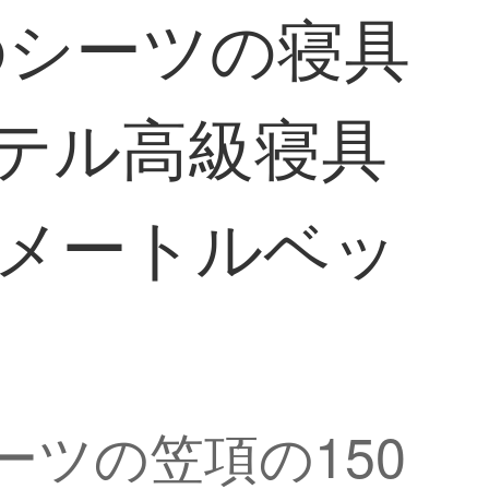
のシーツの寝具
ホテル高級寝具
8メートルベッ
ツの笠項の150