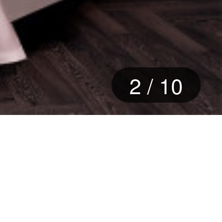
2
/
10