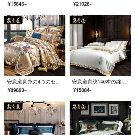
¥15846~
¥21026~
安意道真糸の4つのセットの重さのポンド100%の桑蚕糸布団セットを注文しました。ベッド笠裸寝シルクのシーツ布団セットの寝具セットは夢芳华のようです。
安意道家紡140本の綿の4つのセットの綿の純綿の寝具現代シンプルな風の古典的な純色のシーツの布団カバーの4つのセットのウィルホワイト-4つのカバーのシーツのタイプは2.0 Mベッドです。
¥89893~
¥15084~