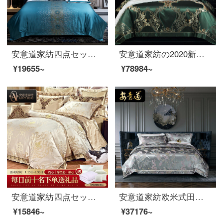
安意道家紡四点セットの綿純綿140本の綿の豪華な色織のジャカード全綿高級別荘の寝具シーツカバーロイヤルジル(青)-四点セットの1.8メートルベッド(220*240芯に適合)
安意道家紡の2020新型は桑蚕糸の重さを100%発売します。34 mのシルクの4点セットの欧風豪華別荘の寝具1.8 m-2 mベッドのきらきら光る星明かり-34 m 1.8 mベッド
¥19655~
¥78984~
安意道家紡四点セットベッド用品欧式ハイエンドベッド用品高精高密貢服飾布団カバー別荘見本板間多点セット伊人ファッションシーツ様式四点セット1.5 mベッド（200*230芯に適合）
安意道家紡欧米式田園花卉色織花真糸四点セットのシーツ様式別荘見本室純綿シルクダブルスペーサー寝具セットの佳美娜-25 m 1.8 mベッド（220*240の芯に適合）
¥15846~
¥37176~