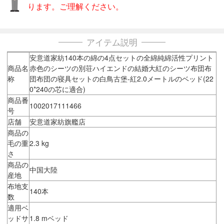
ります。ご理解ください。
アイテム説明
安意道家紡140本の綿の4点セットの全綿純綿活性プリント
商品名
赤色のシーツの別荘ハイエンドの結婚大紅のシーツ布団布
称
団布団の寝具セットの白鳥古堡-紅2.0メートルのベッド(22
0*240の芯に適合)
商品番
1002017111466
号
店舗
安意道家紡旗艦店
商品の
毛の重
2.3 kg
さ
商品の
中国大陸
産地
布地支
140本
数
適用ベ
ッドサ
1.8 mベッド