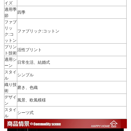
イズ
適用季
四季
節
ファブ
リッ
ファブリック:コットン
ク:コ
ットン
プリン
活性プリント
ト技術
適用シ
日常生活、結婚式
ーン
スタイ
シンプル
ル
織り技
磨き、色織
術
デザイ
風景、欧風模様
ン
スタイ
シーツ式
ル