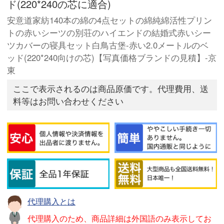
ド(220*240の芯に適合)
安意道家紡140本の綿の4点セットの綿純綿活性プリン
トの赤いシーツの別荘のハイエンドの結婚式赤いシー
ツカバーの寝具セット白鳥古堡-赤い2.0メートルのベ
ッド(220*240向けの芯)【写真価格ブランドの見積】-京
東
ここで表示されるのは商品原価です。代理費用、送
料等はお問い合わせください
代理購入とは
代理購入のため、商品詳細は外国語のみ表示してお