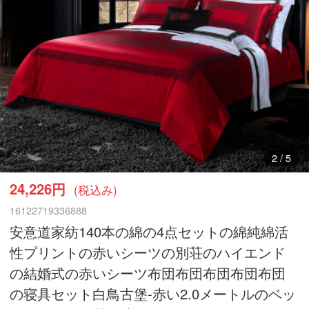
3
/
5
24,226円
(税込み)
16122719336888
安意道家紡140本の綿の4点セットの綿純綿活
性プリントの赤いシーツの別荘のハイエンド
の結婚式の赤いシーツ布団布団布団布団布団
の寝具セット白鳥古堡-赤い2.0メートルのベッ