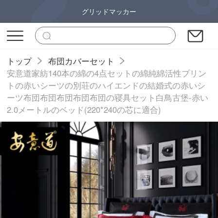
グリッドマッカー
トップ
布団カバーセット
安意道家紡140本の綿の4点セットの綿純綿活性プリン
トの赤いシーツの別荘のハイエンドの結婚式の赤いシ
ーツ布団布団布団布団布団の寝具セット白鳥古堡-赤い
2.0メートルのベッド(220*240の芯に適合)