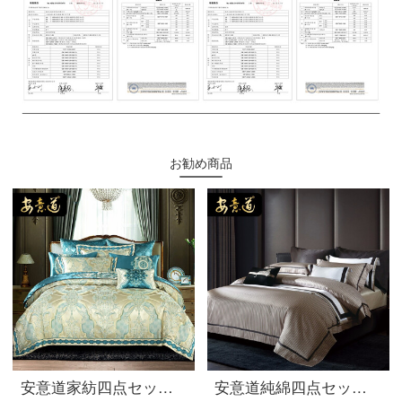
お勧め商品
安意道家紡四点セット純綿高精密貢サテン寝具豪華な欧風高級大花シーツ布団セットベッド用品セットMack華菲-翠緑色シーツ四点セット1.5 Mベッド
安意道純綿四点セット140本の綿綿の全綿の寝具ハイエンドの軽贅沢な現代シンプルな花エジプト綿シーツカバー釉薬セット1.8 M/2.0 Mベッド（220*240の芯に適合）