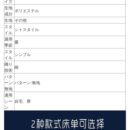
イズ
生地
ポリエステル
成分
生地
その他
スタ
シトスタイル
イル
適用
夏
季節
スタ
シンプル
イル
織り
綾
技術
パタ
ーン:
パターン:無地
無地
適用
シー
自宅、寮
ン