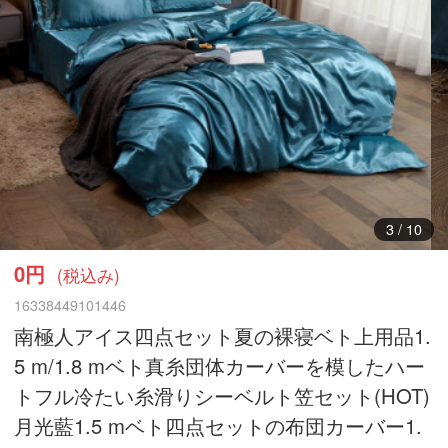
4
/
10
0円
(税込み)
16338449101446
南極人アイス四点セット夏の裸寝ベト上用品1.
5 m/1.8 mベト真糸団体カーバーを模したハー
トフル冷たい糸滑りシーベルト笠セット(HOT)
月光藍1.5 mベト四点セットの布団カーバー1.