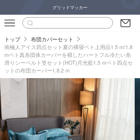
グリッドマッカー
トップ
布団カバーセット
南極人アイス四点セット夏の裸寝ベト上用品1.5 m/1.8
mベト真糸団体カーバーを模したハートフル冷たい糸
滑りシーベルト笠セット(HOT)月光藍1.5 mベト四点セ
ットの布団カーバー1.8.2 m