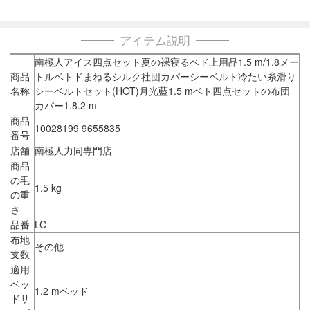
アイテム説明
南極人アイス四点セット夏の裸寝るベド上用品1.5 m/1.8メー
商品
トルベトドまねるシルク社団カバーシーベルト冷たい糸滑り
名称
シーベルトセット(HOT)月光藍1.5 mベト四点セットの布団
カバー1.8.2 m
商品
10028199 9655835
番号
店舗
南極人力同専門店
商品
の毛
1.5 kg
の重
さ
品番
LC
布地
その他
支数
適用
ベッ
1.2 mベッド
ドサ