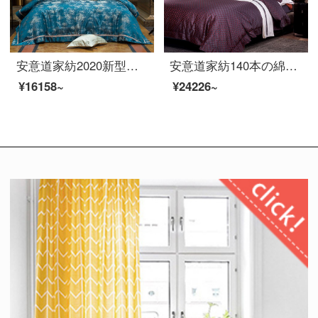
安意道家紡2020新型欧米式田園巻き草ブルーベッド品80本の全綿ベッド単式掛け布団カバー1.5メートル--2メートルベッド出会いブルー2.0メートルベッド
安意道家紡140本の綿の4点セットの綿綿の寝具が豪華で高級な別荘の格子の縞模様のシーツ布団セットの寝具セット雷蒙特1.8メートルのベッド（220*240に適して芯になります）
¥16158~
¥24226~