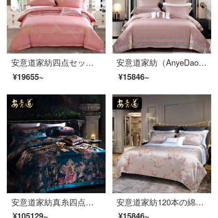
安意道家紡四点セットの純綿の全綿の寝具欧米式の軽い贅沢な柔らかいシーツのカバーのあんみつの色の120本の長い綿毛の多さのセットの辛瑞拉-あんこの色(120本)の豪華な八点セットの1.8 M/2.0 Mベッド
安意道家紡（AnyeDao）120本の綿の4点セットの軽贅沢なフルコースのシーツ純綿のピンク布団カバー高級別荘の寝具尊-小豆（120本の4点セット）1.5メートルのベッド（200*230の芯に適しています）
¥19655~
¥15846~
安意道家紡真糸四点セットベッド用品100%桑蚕糸シーツカバー重さポンド幅の色織ジャカード裸寝シルクベッド用品セット尊貴藍-A面34 mB面32 m 1.8 mベッド(220*240芯に適合)
安意道家紡120本の綿の4つのセットの綿綿の純綿ジャカードの欧風大型ジャカードの見本板は簡単に別荘の寝具の4つのセットの純綿の花の間の軽い言葉-4つのセットの1.8メートルのベッド（220*240に適して芯になります）
¥105129~
¥15846~