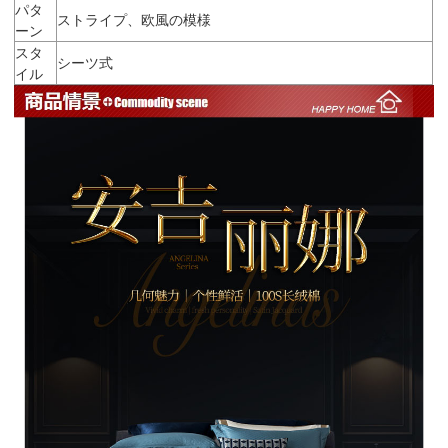
パタ
ストライプ、欧風の模様
ーン
スタ
シーツ式
イル