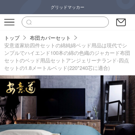
グリッドマッカー
トップ
布団カバーセット
安意道家紡四件セットの綿純綿ベッド用品は現代でシ
ンプルでハイエンド100本の綿の色織のジャカード布団
セットのベッド用品セットアンジェリーナランド-四点
セットの1.8メートルベッド(220*240芯に適合)