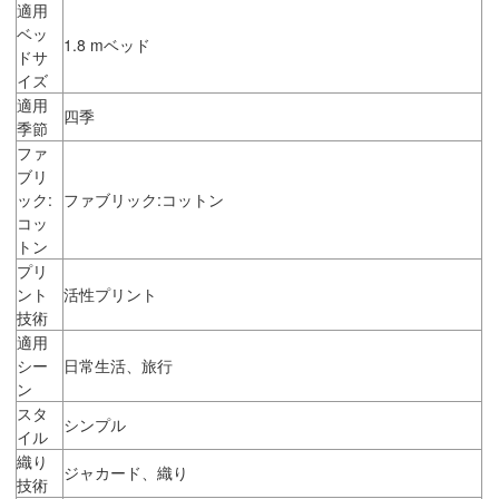
適用
ベッ
1.8 mベッド
ドサ
イズ
適用
四季
季節
ファ
ブリ
ック:
ファブリック:コットン
コッ
トン
プリ
ント
活性プリント
技術
適用
シー
日常生活、旅行
ン
スタ
シンプル
イル
織り
ジャカード、織り
技術