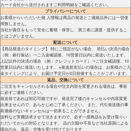
カード会社から送付されますご利用明細をご確認ください。
プライバシーについて
お客様からいただいた個 人情報は商品の発送とご連絡以外には一切使
用致しません。
当社が責任をもって安全に蓄積・保管し、第三者に譲渡・提供するこ
とはございません。
配送について
【商品発送のタイミング】 特にご指定がない場合、 前払い決済の場合
（例：銀行振込）⇒ご入金確認後、10営業日以内に発送いたします。
上記以外の決済の場合 （例：クレジットカード）⇒ご注文確認後、10
営業日以内に発送いたします。 ※発送前支払いの場合は、お客様のご入
金タイミングにより、お届け予定日が2日前後することがございます。
返品、交換について
ご注文をキャンセルされる場合や注文内容を変更される場合は、事前
に必ずご連絡ください。
発送前であれば対応可能ですが、発送完了後のキャンセルや内容変更
出来ませんので、あらかじめご了承ください。 また、代引発送後の事
前連絡のないキャンセルは一切承ることができません。
送料など実費請求させて頂きますので、必ず一度商品をお受け取りい
ただいてからの対応となります。 品の欠陥や不良など当社原因による
場合のみ、返品・交換を受け付けております。