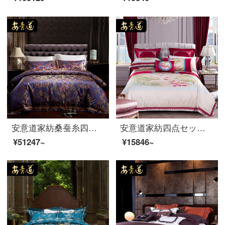
安意道家紡桑蚕糸四点セット欧米式花卉シルクセット幅布団カバーシーツのシルク貴婦人ベッド用品XB深紫花2.0メートルベッド幅
安意道家紡四点セットの高精緻な貢サテンの花模様模様模様シーツ布団セットの寝具100本の全綿新中国式結婚祝いの多点セット布団カバーセットの蓮池の月色シーツの四点セットは1.8メートル/2.0メートルベッドの幅(220*240芯に適合)
¥51247~
¥15846~