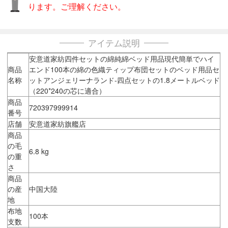
ります。ご理解ください。
アイテム説明
安意道家紡四件セットの綿純綿ベッド用品現代簡単でハイ
商品
エンド100本の綿の色織ティップ布団セットのベッド用品セ
名称
ットアンジェリーナランド-四点セットの1.8メートルベッド
（220*240の芯に適合）
商品
720397999914
番号
店舗
安意道家紡旗艦店
商品
の毛
6.8 kg
の重
さ
商品
の産
中国大陸
地
布地
100本
支数