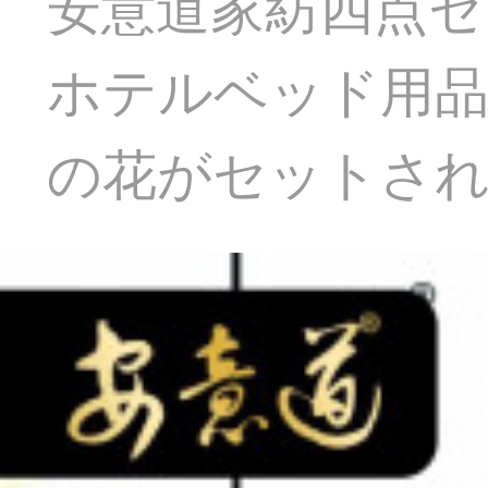
安意道家紡四点セ
ホテルベッド用品
の花がセットさ