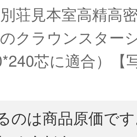
別荘見本室高精高
トのクラウンスター
220*240芯に適合
るのは商品原価です