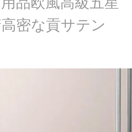
ド用品欧風高級五星
精高密な貢サテン