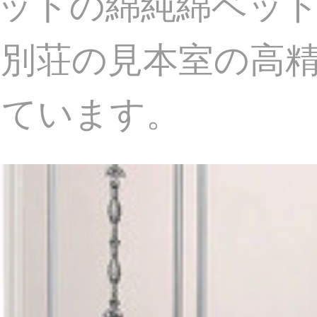
ットの綿純綿ベッ
別荘の見本室の高
れています。