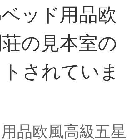
綿ベッド用品欧
別荘の見本室の
ットされていま
ド用品欧風高級五星