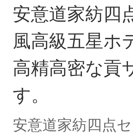
安意道家紡四
風高級五星ホ
高精高密な貢
す。
安意道家紡四点セ