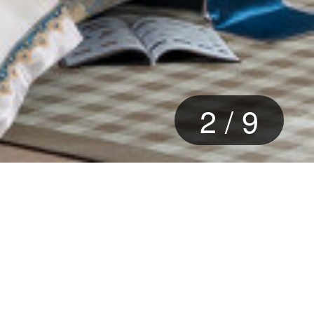
3
/
9