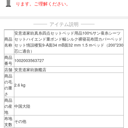
ります。ご理解ください。
アイテム説明
安意道家紡真糸四点セットベッド用品100%サン蚕糸シーツ
商品
セットハイエンド重ポンド幅シルク裸寝花布団カバーベッド
名称
セット情誼楼覧9-A面34 mB面32 mm 1.5 mベッド（200*230
芯に適合）
商品
1002003563727
番号
店舗
安意道家紡旗艦店
商品
の毛
2.6 kg
の重
さ
商品
の産
中国大陸
地
布地
その他
支数