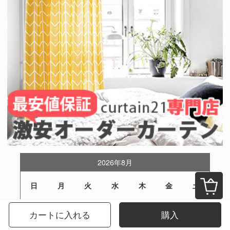
2026年8月
日
月
火
水
木
金
土
1
カートに入れる
購入