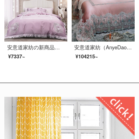
安意道家紡の新商品を発売しました。新商品の子供用ベッド用品80本の綿の刺繍四点セットの可愛いキャラクターの綿シーツ純綿布団セットの少女心姫風1.2メートルベッドの美しい紫1.5メートルベッドです。
安意道家紡（AnyeDao）欧米式純色レースのシルクベッドの上の4点セットの100%桑糸ピンクの王女桑糸枕カバーのピンクの王女A面34 mB面32 m 2.0メートルのベッド
¥7337~
¥104215~