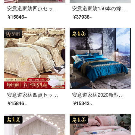
安意道家紡四点セットの高精緻な貢サテンの花模様模様模様シーツ布団セットの寝具100本の全綿新中国式結婚祝いの多点セット布団カバーセットの蓮池の月色シーツの四点セットは1.8メートル/2.0メートルベッドの幅(220*240芯に適合)
安意道家紡150本の綿の4つのセットの綿の純綿の寝具は現代では簡単で豪華な風のシーツに色織されたジャカードの寝具セットのトット-4つのセットの1.5メートルのベッド（200×230の芯に適しています）
¥15846~
¥37938~
安意道家紡四点セットベッド用品欧式ハイエンドベッド用品高精高密貢服飾布団カバー別荘見本板間多点セット伊人ファッションシーツ様式四点セット1.5 mベッド（200*230芯に適合）
安意道家紡2020新型中国風シンプルなブルーの家のストライプの全綿80 S寝具4点セット刺繍の純色4点セット1.5-2フィンランド恋曲-青1.8メートルベッド
¥15846~
¥15343~