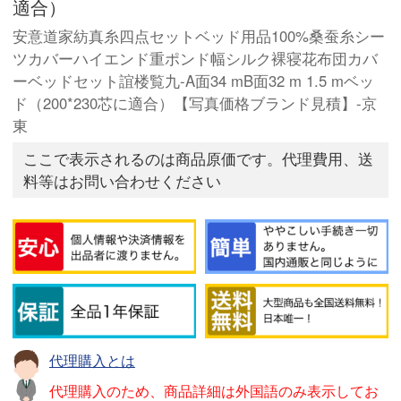
適合）
安意道家紡真糸四点セットベッド用品100%桑蚕糸シー
ツカバーハイエンド重ポンド幅シルク裸寝花布団カバ
ーベッドセット誼楼覧九-A面34 mB面32 m 1.5 mベッ
ド（200*230芯に適合）【写真価格ブランド見積】-京
東
ここで表示されるのは商品原価です。代理費用、送
料等はお問い合わせください
代理購入とは
代理購入のため、商品詳細は外国語のみ表示してお