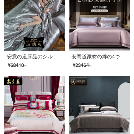
安意の道床品のシルク四点セットの結婚祝いの寝具100%桑蚕糸オーダーメードシーツシーツ布団カバーの豪華な裸のシルク布団セット30 mm-ガラス灰1.8 M/2.0 Mベッド(220*240芯)
安意道家紡の綿の4つのセットは綿の純色の透けた辺のシーツカバーが軽い贅沢で簡単な現代中国式家庭用ホテルの寝具セットの莫蘭迪粉150本の1.8メートルのベッド（220*240に適しています。芯）
¥68410~
¥23464~