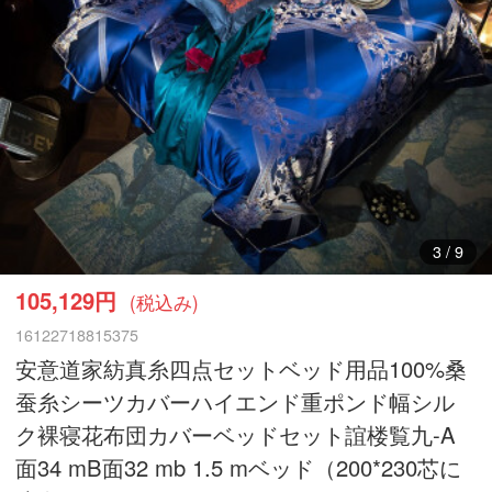
3
/
9
105,129円
(税込み)
16122718815375
安意道家紡真糸四点セットベッド用品100%桑
蚕糸シーツカバーハイエンド重ポンド幅シル
ク裸寝花布団カバーベッドセット誼楼覧九-A
面34 mB面32 mb 1.5 mベッド（200*230芯に