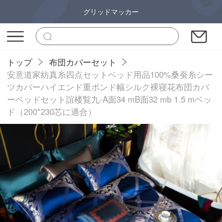
グリッドマッカー
トップ
布団カバーセット
安意道家紡真糸四点セットベッド用品100%桑蚕糸シー
ツカバーハイエンド重ポンド幅シルク裸寝花布団カバ
ーベッドセット誼楼覧九-A面34 mB面32 mb 1.5 mベッ
ド（200*230芯に適合）