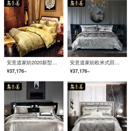
安意道家紡2020新型ヴィラ結婚祝い欧米式シルクベッドセット桑蚕糸布団カバーホワイトゴールド6点セットゴールド-6点セット1.8 mベッド（220*240芯に適合）を発売しました。
安意道家紡欧米式田園花卉色織花真糸四点セットのシーツ様式別荘見本室純綿シルクダブルスペーサー寝具セットの佳美娜-25 m 1.8 mベッド（220*240の芯に適合）
¥37,176~
¥37,176~