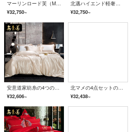
マーリンロード芙（Mariendorf）ハイエンド100本のシルク四点セット裸で寝ます。夏1.8ベッドの純色両面の氷糸シーツ布団に布団にセットされています。ベッドの上の用品のユリ（定金で補助金を撮ります。）1.5 m（5フィート）ベッド
北邁ハイエンド軽奢風80本のシルク四点セット夏アイスキャンデー裸寝凉田園花卉布団セットベッド用品ブレンダ1.5 mベッド（適用芯200*230 cm）
¥32,750~
¥32,750~
安意道家紡糸の4つのセットの新しい中国式軽い贅沢な重さのポンドの桑蚕糸の寝具の100%純色のシルクの4つのセットのベッド笠のシーツのタイプのシャンパンの金の寝具の4つのセットの1.8 Mベッド（220*240に適して芯になります）
北マメの4点セットの80本のシルクの両面の氷糸がセットされています。田園風の軽い贅沢な糸が滑ります。夏の寝具の岸zhi汀蘭の1.5メートルのシーツのモデル（布団カバー200*230 cm）
¥32,606~
¥32,438~