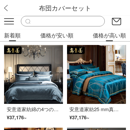
布団カバーセット
グリッドマッカー
新着順
価格が安い順
価格が高い順
安意道家紡綿の4つのセットの純綿の全綿の寝具セットは軽奢なハイエンドの新しい中国式の色織のジャカードシーツの布団カバー布団に水情灰を郵送します。4つのセットは1.8メートルのベッドです。
安意道家紡25 mm真糸の4点セットのベッド用品は豪華で高級な別荘の真糸の長い綿毛のシーツ布団の布団セットのベッド用品の見本板の間にソフトで盛夏の光年-25 mmの4点セットの1.5メートルのベッド(200*230の芯に適しています)
¥37,176~
¥37,176~