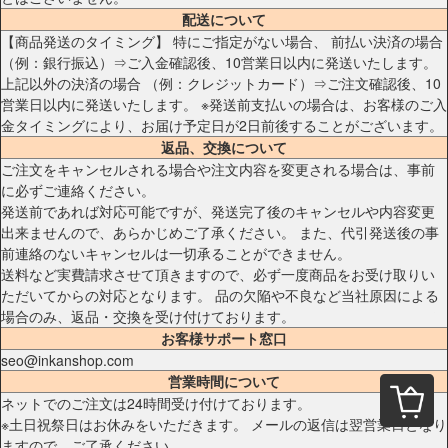
配送について
【商品発送のタイミング】 特にご指定がない場合、 前払い決済の場合
（例：銀行振込）⇒ご入金確認後、10営業日以内に発送いたします。
上記以外の決済の場合 （例：クレジットカード）⇒ご注文確認後、10
営業日以内に発送いたします。 ※発送前支払いの場合は、お客様のご入
金タイミングにより、お届け予定日が2日前後することがございます。
返品、交換について
ご注文をキャンセルされる場合や注文内容を変更される場合は、事前
に必ずご連絡ください。
発送前であれば対応可能ですが、発送完了後のキャンセルや内容変更
出来ませんので、あらかじめご了承ください。 また、代引発送後の事
前連絡のないキャンセルは一切承ることができません。
送料など実費請求させて頂きますので、必ず一度商品をお受け取りい
ただいてからの対応となります。 品の欠陥や不良など当社原因による
場合のみ、返品・交換を受け付けております。
お客様サポート窓口
seo@inkanshop.com
営業時間について
ネットでのご注文は24時間受け付けております。
※土日祝祭日はお休みをいただきます。 メールの返信は翌営業日となり
ますので、ご了承ください。