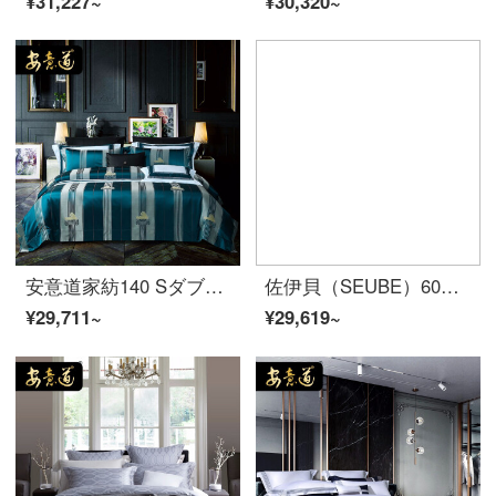
¥31,227~
¥30,320~
安意道家紡140 Sダブル係長綿毛四点セット綿花高級豪華色織現代風別荘ソフトケース間寝具楚門の恋-青1.8メートル/2.0メートルベッド四点セット
佐伊貝（SEUBE）60本の両面シルク四点セット夏は裸で氷糸を寝ます。シンプルで純色の北欧風のローラーロープ設計ベッド用品のカレー色2.0 mベッドはサイズを大きくします。（布団カバー220*240）
¥29,711~
¥29,619~