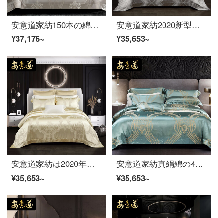
安意道家紡150本の綿の4点セットのシルク綿臻肌寝具欧式軽奢五星ホテル風シーツカバーセット巴澤爾-四点セット1.8メートルベッド(220*240芯に適合)
安意道家紡2020新型シルク四点セット裸糸滑重ポンド100%桑糸氷糸豪華ハイエンドベッド用品1.5 m-2.0メートルベッド科ローナ-A面22 mm真糸1.8メートルベッド（220*240芯に適合）
¥37,176~
¥35,653~
安意道家紡は2020年に欧米式22 m全裸でシルクの4点セットの別荘糸スケート糸桑蚕糸氷糸ベッド用品1.5 m-2 mベッドレイ.茵密語2.0 mベッドを発売しました。
安意道家紡真絹綿の4点セットの新型は簡単で現代の豪華高級別荘のスイートルームのシルクの4点セットの22 m裸の寝具のアンナリース-22 m 1.5 mベッド-4点セットです。
¥35,653~
¥35,653~