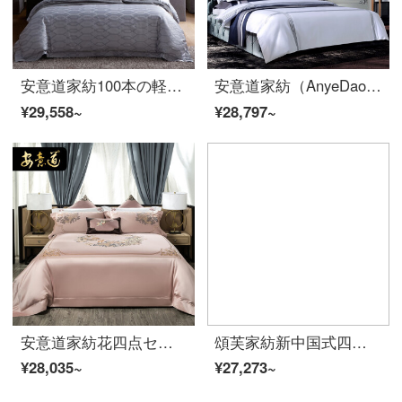
安意道家紡100本の軽さと贅沢さを競う全綿の4点セットの簡単なハイエンドの日常生活の純色のストライプのシーツ布団セットの活性デジタルプリント寝具セットのケイ悦-4点セットの1.8メートル/2.0メートルのベッド
安意道家紡（AnyeDao）新製品の日常生活はシンプルで白い純綿四点セット140本の綿のラグジュアリーなストライプの五星ホテルのシーツは謎の考えでセットされています。
¥29,558~
¥28,797~
安意道家紡花四点セットの綿純綿寝具140本の綿の新しい中国式シーツ布団セット現代簡単寝居セットナラン若水-四点セットの2.0メートルベッド(220*240芯に適合)
頌芙家紡新中国式四点セット氷糸春夏の両面のシルク古典民族風ベッドの刺繍刺繍刺繍刺繍の寝具の花は錦1.5 m/1.8ベッドのようです（布団カバー200*230 cm）
¥28,035~
¥27,273~