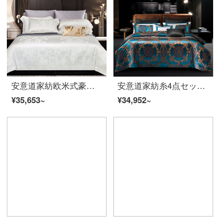
安意道家紡欧米式豪華な白いシルク四点セットベッド用品豪華な裸で寝た日糸綿花卉シーツカバーセットのケリー瑞納-22 mm 1.5 mベッド（200*230芯に適合）
安意道家紡糸4点セットの大統領スイートルームの桑蚕糸セットは高級な5つ星ホテルのベッド用品の4点セットの托切羅-4点セットの1.5メートルベッド(200*230芯に適しています)
¥35,653~
¥34,952~