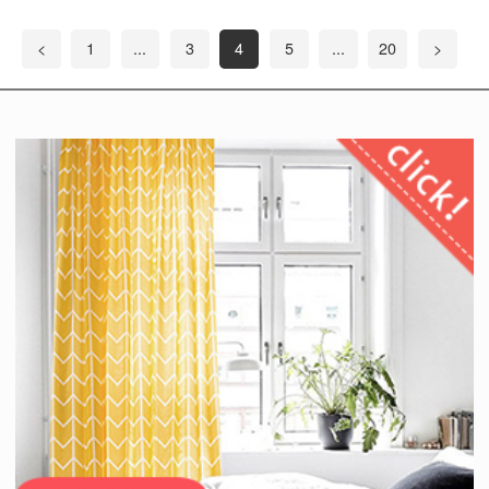
<
1
...
3
4
5
...
20
>