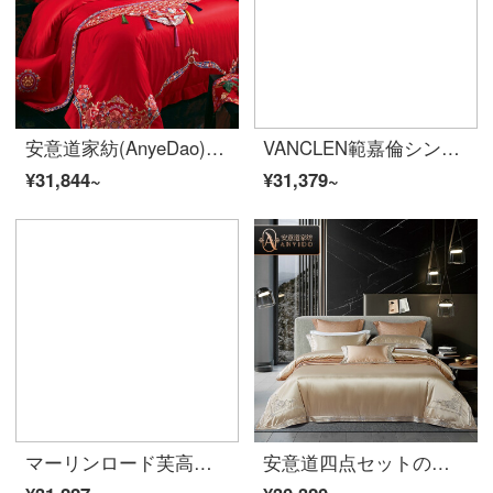
安意道家紡(AnyeDao)新中国式結婚式ベッド用品四点セット刺繍綿純綿紅色結婚祝い用品十四点セット一生で1.8 m/2.0 mベッド-十四点セット
VANCLEN範嘉倫シンプルプリンセス風のハイエンドで柔らかくて、夏の100 S両面のシルクの親肌は裸で寝ます。四点セットのベッドの上の用品は澄みきっています。七重セットは1.5/1.8メートルのワイドベッドです。【布団カバー200*230 cm】
¥31,844~
¥31,379~
マーリンロード芙高級ヨーロッパ式の両面シルク四点セット夏アイスクリームハイエンドのシンプルな色の寝具北欧の軽い贅沢な寝具セットベッド用品アンドリューライトブルー-四点セット(定金による補助金)1.8メートル幅のベッドカバー【布団カバー200*230】
安意道四点セットの綿純綿ベッド用品140本の綿布団カバー高級豪華刺繍布団セット多点セットケビン-金色四点セットの1.5 mベッド(200*230芯に適合)