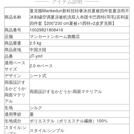
アイテム説明
曼克顿Mankedun新科技轻奢冰丝夏被四件套夏凉而不
商品名称
冰刺繍空调夏凉被机洗双人布团卡巴西特(羽毛)宾利蓝
四件套【200*230 cm夏被+1西特+2皮罗克斯】
商品番号
10029821808416
店舗
マンカートンホーム旗艦店
商品重量
2.5 kg
商品産地
中国大陸
品番
JT-ymf
適用ベース
2.0 mベース
サイズ
デザイン
シート式
両面設計す
るかどうか:
両面設計するかどうか:両面マテリアル
両面マテリ
アル
生地
シルク
適用季節
夏
生地成分
ポリエステル（ポリエステル繊維）100%
スタイル:シ
スタイル:シンプル
ンプル