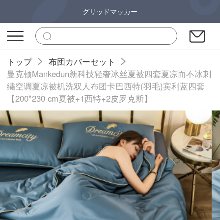
グリッドマッカー
トップ
布団カバーセット
曼克顿Mankedun新科技轻奢冰丝夏被四套夏凉而不冰刺
繍空调夏凉被机洗双人布团卡巴西特(羽毛)宾利蓝四套
【200*230 cm夏被+1西特+2皮罗克斯】