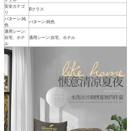
安全カテゴ
Bクラス
リ
パターン:純
パターン:純色
色
適用シーン:
自宅、ホテ
適用シーン:自宅、ホテル
ル