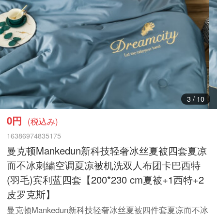
3
/
10
0円
(税込み)
16386974835175
曼克顿Mankedun新科技轻奢冰丝夏被四套夏凉
而不冰刺繍空调夏凉被机洗双人布团卡巴西特
(羽毛)宾利蓝四套【200*230 cm夏被+1西特+2
皮罗克斯】
曼克顿Mankedun新科技轻奢冰丝夏被四件套夏凉而不冰