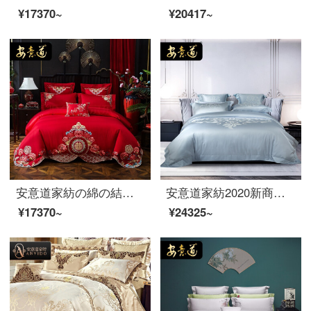
¥17370~
¥20417~
安意道家紡の綿の結婚祝いの四つのセットは綿の純綿の寝具の新中国式の結婚式の大紅高精密な綿の刺繍の純綿のシーツの布団セットは10点セットの1.8/2.0メートルのベッドの幅をかぐことができます。
安意道家紡2020新商品を発売しました。北欧風高級ジャカード純綿寝具四点セット140 S長絨綿臻肌全綿四点セットSセーヌ河畔-灰色1.8メートルベッド
¥17370~
¥24325~