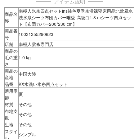
アイテム説明
南極人氷糸四点セットins純色夏季糸滑裸寝床用品北欧風水
商品名
洗氷糸シーツ布団カバー唯愛-高級白1.8 mシーツ四点セッ
称
ト【布団カバー200*230 cm】
商品番
10031355290623
号
店舗
南極人雲糸専門店
商品の
毛の重
1.0 kg
さ
商品の
中国大陸
産地
品番
KX水洗い氷糸四点セット
適用季
夏
節
材質
その他
布地支
その他
数
生地
その他
スタイ
シンプル
ル