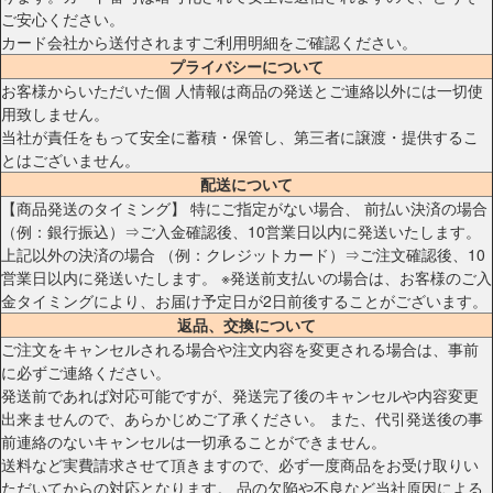
ご安心ください。
カード会社から送付されますご利用明細をご確認ください。
プライバシーについて
お客様からいただいた個 人情報は商品の発送とご連絡以外には一切使
用致しません。
当社が責任をもって安全に蓄積・保管し、第三者に譲渡・提供するこ
とはございません。
配送について
【商品発送のタイミング】 特にご指定がない場合、 前払い決済の場合
（例：銀行振込）⇒ご入金確認後、10営業日以内に発送いたします。
上記以外の決済の場合 （例：クレジットカード）⇒ご注文確認後、10
営業日以内に発送いたします。 ※発送前支払いの場合は、お客様のご入
金タイミングにより、お届け予定日が2日前後することがございます。
返品、交換について
ご注文をキャンセルされる場合や注文内容を変更される場合は、事前
に必ずご連絡ください。
発送前であれば対応可能ですが、発送完了後のキャンセルや内容変更
出来ませんので、あらかじめご了承ください。 また、代引発送後の事
前連絡のないキャンセルは一切承ることができません。
送料など実費請求させて頂きますので、必ず一度商品をお受け取りい
ただいてからの対応となります。 品の欠陥や不良など当社原因による