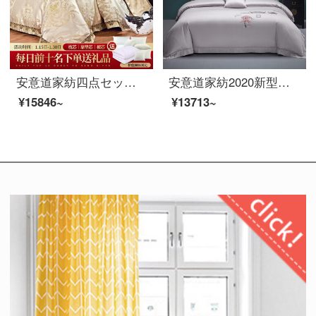
安意道家紡四点セットベッド用品欧式ハイエンドベッド用品高精高密貢服飾布団カバー別荘見本板間多点セット伊人ファッションシーツ様式四点セット1.5 mベッド（200*230芯に適合）
安意道家紡2020新型中国風140本の綿の純綿綿の4点セットの新中国式刺繍が豪華な国風布団セットの高級ベッド用品1.5-2徽忆（天空灰）1.8メートルベッド（220*240向けの芯）
¥15846~
¥13713~